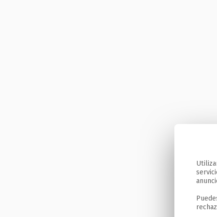
Utiliz
servic
anunci
Puedes
rechaz