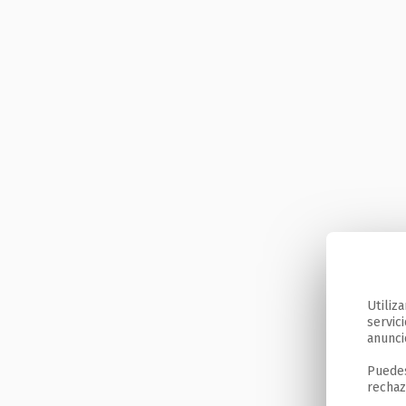
Utiliz
servic
anunci
Puedes
rechaz