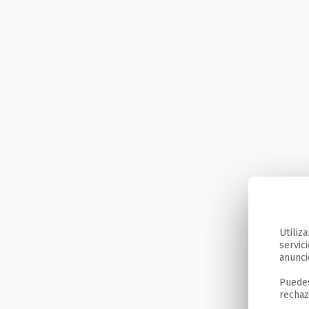
Utiliz
servic
anunci
Puedes
rechaz