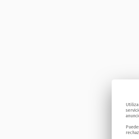
Utiliz
servic
anunci
Puedes
rechaz