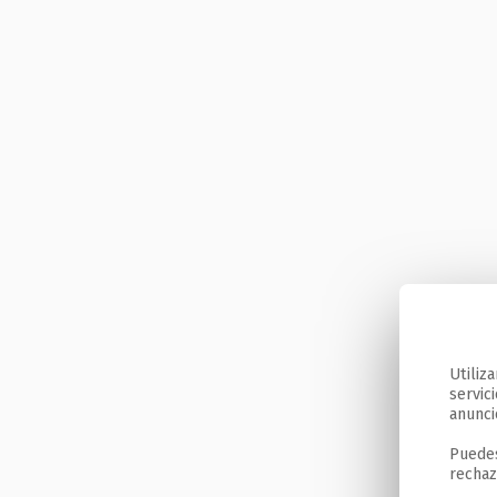
Utiliz
servic
anunci
Puedes
rechaz