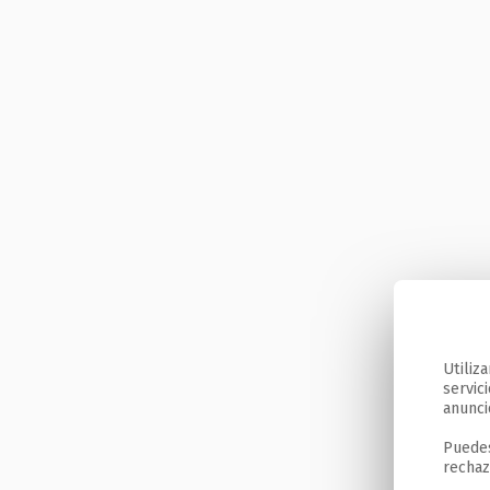
Utiliz
servic
anunci
Puedes
rechaz