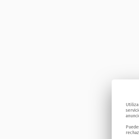
Utiliz
servic
anunci
Puedes
rechaz