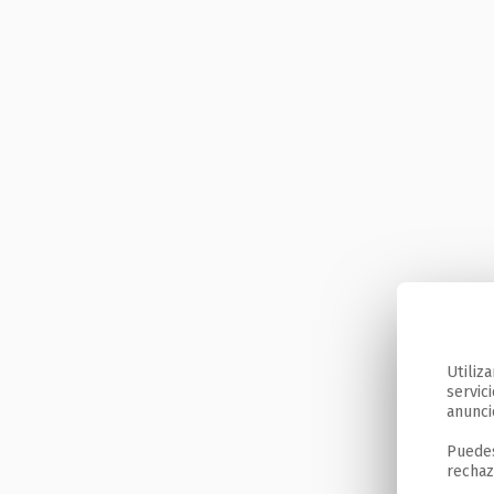
Utiliz
servic
anunci
Puedes
rechaz