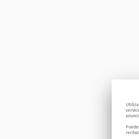
Utiliz
servic
anunci
Puedes
rechaz