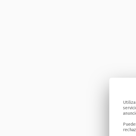
Utiliz
servic
anunci
Puedes
rechaz