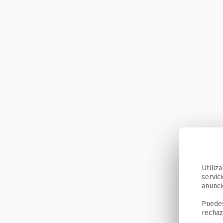
Utiliz
servic
anunci
Puedes
rechaz